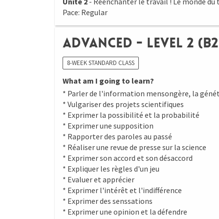
Unité 2
- Réenchanter le travail ! Le monde du tr
Pace: Regular
Advanced - Level 2 (B2
8-WEEK STANDARD CLASS
What am I going to learn?
* Parler de l'information mensongère, la génét
* Vulgariser des projets scientifiques
* Exprimer la possibilité et la probabilité
* Exprimer une supposition
* Rapporter des paroles au passé
* Réaliser une revue de presse sur la science
* Exprimer son accord et son désaccord
* Expliquer les règles d'un jeu
* Evaluer et apprécier
* Exprimer l'intérêt et l'indifférence
* Exprimer des senssations
* Exprimer une opinion et la défendre