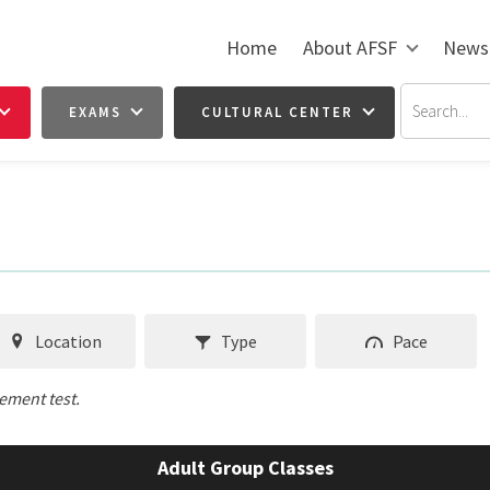
Home
About AFSF
News
EXAMS
CULTURAL CENTER
Location
Type
Pace
cement test.
Adult Group Classes