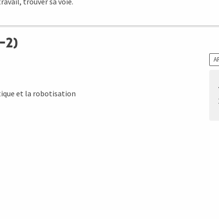
avail, trouver sa voie.
-2)
A
ique et la robotisation