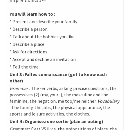
Inspire 1 Units 3-4
You will learn how to :
* Present and describe your family
* Describe a person
* Talk about the hobbies you like
* Describe a place
* Ask for directions
* Accept and decline an invitation
* Tell the time
Unit 3 : Faîtes connaissance (get to know each
other)
Grammar :
The -er verbs, asking precise questions, the
possessives (2) (my, your...), the masculine and the
feminine, the negation, me too/me neither.
Vocabulary
: The family, the jobs, the physical appearance, the
sports and leisure activities, the clothes.
Unit 4 : Organisez une sortie (plan an outing)
Grammar
: C’est VS il y a, the prépositions of place, the