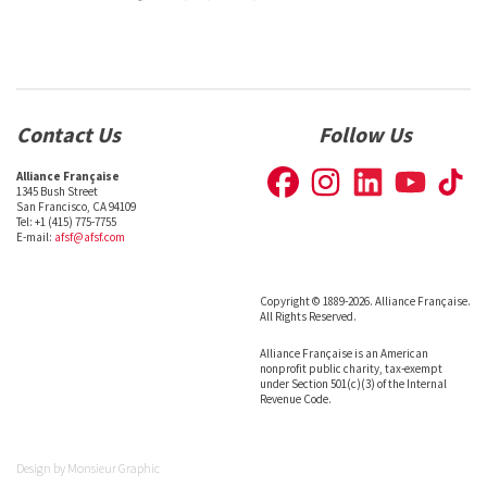
Contact Us
Follow Us
Alliance Française
1345 Bush Street
San Francisco, CA 94109
Tel: +1 (415) 775-7755
E-mail:
afsf@afsf.com
Copyright © 1889-2026. Alliance Française.
All Rights Reserved.
Alliance Française is an American
nonprofit public charity, tax-exempt
under Section 501(c)(3) of the Internal
Revenue Code.
Design by
Monsieur Graphic