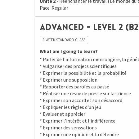
Unité 2
- Réenchanter le travail ! Le monde du tr
Pace: Regular
Advanced - Level 2 (B2
8-WEEK STANDARD CLASS
What am I going to learn?
* Parler de l'information mensongère, la génét
* Vulgariser des projets scientifiques
* Exprimer la possibilité et la probabilité
* Exprimer une supposition
* Rapporter des paroles au passé
* Réaliser une revue de presse sur la science
* Exprimer son accord et son désaccord
* Expliquer les règles d'un jeu
* Evaluer et apprécier
* Exprimer l'intérêt et l'indifférence
* Exprimer des senssations
* Exprimer une opinion et la défendre