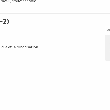
avail, trouver sa voie.
-2)
A
ique et la robotisation