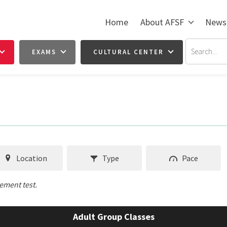
Home
About AFSF
News
EXAMS
CULTURAL CENTER
Location
Type
Pace
cement test.
Adult Group Classes