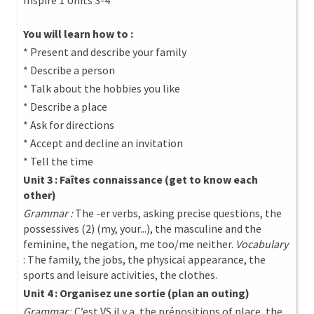
Inspire 1 Units 3-4
You will learn how to :
* Present and describe your family
* Describe a person
* Talk about the hobbies you like
* Describe a place
* Ask for directions
* Accept and decline an invitation
* Tell the time
Unit 3 : Faîtes connaissance (get to know each
other)
Grammar :
The -er verbs, asking precise questions, the
possessives (2) (my, your...), the masculine and the
feminine, the negation, me too/me neither.
Vocabulary
: The family, the jobs, the physical appearance, the
sports and leisure activities, the clothes.
Unit 4 : Organisez une sortie (plan an outing)
Grammar
: C’est VS il y a, the prépositions of place, the