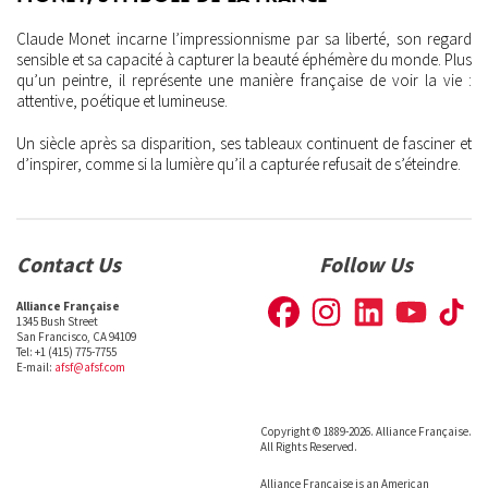
Claude Monet incarne l’impressionnisme par sa liberté, son regard
sensible et sa capacité à capturer la beauté éphémère du monde. Plus
qu’un peintre, il représente une manière française de voir la vie :
attentive, poétique et lumineuse.
Un siècle après sa disparition, ses tableaux continuent de fasciner et
d’inspirer, comme si la lumière qu’il a capturée refusait de s’éteindre.
Contact Us
Follow Us
Alliance Française
1345 Bush Street
San Francisco, CA 94109
Tel: +1 (415) 775-7755
E-mail:
afsf@afsf.com
Copyright © 1889-2026. Alliance Française.
All Rights Reserved.
Alliance Française is an American