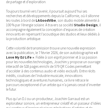
de partage et d’exploration.
Toujours tourné vers l’avenir, il poursuit aujourd’hui ses
recherches et développements depuis la Californie, où il sillonne
les routes à bord de
LAGoodVibe
, son studio mobile alimenté à
100 % par l’énergie solaire. À travers sa société
Studio Design
, il
accompagne également la conception d’espaces de création
innovants en repensant l’acoustique des studios et lieux dédiés à
la production artistique.
Cette volonté de transmission trouve une nouvelle expression
avec la publication, le 7 février 2026, de son autobiographie
« I
Love My DJ Life »
. Fidèle à son esprit pionnier et à sa passion
pour les nouvelles technologies, Joachim y propose un ouvrage
interactif de 528 pages enrichi de 579 QR Codes permettant
d’accéder à des contenus audio et vidéo exclusifs. Entre récits
inédits, coulisses de l’industrie musicale, innovations
technologiques et aventures humaines, ce livre retrace le
parcours exceptionnel d’un artiste qui n’a jamais cessé d’inventer
le futur.
Plus qu’un DJ ou un producteur, Joachim Garraud est un
explorateur sonore, un entrepreneur créatif et un passeur d’idées
qui continue d’inspirer plusieurs générations d’artistes et de