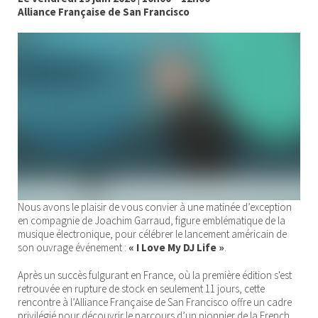
Alliance Française de San Francisco
Nous avons le plaisir de vous convier à une matinée d’exception
en compagnie de Joachim Garraud, figure emblématique de la
musique électronique, pour célébrer le lancement américain de
son ouvrage événement :
« I Love My DJ Life »
.
Après un succès fulgurant en France, où la première édition s'est
retrouvée en rupture de stock en seulement 11 jours, cette
rencontre à l’Alliance Française de San Francisco offre un cadre
privilégié pour découvrir le parcours d’un pionnier de la French