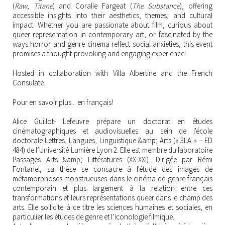
(
Raw
,
Titane
) and Coralie Fargeat (
The Substance
), offering
accessible insights into their aesthetics, themes, and cultural
impact. Whether you are passionate about film, curious about
queer representation in contemporary art, or fascinated by the
ways horror and genre cinema reflect social anxieties, this event
promises a thought-provoking and engaging experience!
Hosted in collaboration with Villa Albertine and the French
Consulate.
Pour en savoir plus... en français!
Alice Guillot- Lefeuvre prépare un doctorat en études
cinématographiques et audiovisuelles au sein de l'école
doctorale Lettres, Langues, Linguistique &amp; Arts (« 3LA » – ED
484) de l’Université Lumière Lyon 2. Elle est membre du laboratoire
Passages Arts &amp; Littératures (XX-XXI). Dirigée par Rémi
Fontanel, sa thèse se consacre à l'étude des images de
métamorphoses monstrueuses dans le cinéma de genre français
contemporain et plus largement à la relation entre ces
transformations et leurs représentations queer dans le champ des
arts. Elle sollicite à ce titre les sciences humaines et sociales, en
particulier les études de genre et l’iconologie filmique.