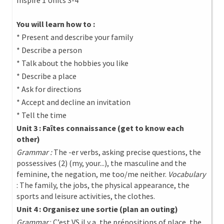
Inspire 1 Units 3-4
You will learn how to :
* Present and describe your family
* Describe a person
* Talk about the hobbies you like
* Describe a place
* Ask for directions
* Accept and decline an invitation
* Tell the time
Unit 3 : Faîtes connaissance (get to know each
other)
Grammar :
The -er verbs, asking precise questions, the
possessives (2) (my, your...), the masculine and the
feminine, the negation, me too/me neither.
Vocabulary
: The family, the jobs, the physical appearance, the
sports and leisure activities, the clothes.
Unit 4 : Organisez une sortie (plan an outing)
Grammar
: C’est VS il y a, the prépositions of place, the