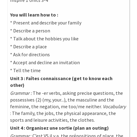
Inspire 1 Units 3-4
You will learn how to :
* Present and describe your family
* Describe a person
* Talk about the hobbies you like
* Describe a place
* Ask for directions
* Accept and decline an invitation
* Tell the time
Unit 3 : Faîtes connaissance (get to know each
other)
Grammar :
The -er verbs, asking precise questions, the
possessives (2) (my, your...), the masculine and the
feminine, the negation, me too/me neither.
Vocabulary
: The family, the jobs, the physical appearance, the
sports and leisure activities, the clothes.
Unit 4 : Organisez une sortie (plan an outing)
Grammar
: C’est VS il y a, the prépositions of place, the