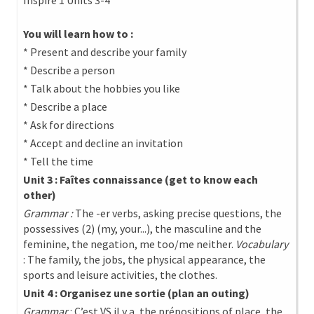
Inspire 1 Units 3-4
You will learn how to :
* Present and describe your family
* Describe a person
* Talk about the hobbies you like
* Describe a place
* Ask for directions
* Accept and decline an invitation
* Tell the time
Unit 3 : Faîtes connaissance (get to know each
other)
Grammar :
The -er verbs, asking precise questions, the
possessives (2) (my, your...), the masculine and the
feminine, the negation, me too/me neither.
Vocabulary
: The family, the jobs, the physical appearance, the
sports and leisure activities, the clothes.
Unit 4 : Organisez une sortie (plan an outing)
Grammar
: C’est VS il y a, the prépositions of place, the