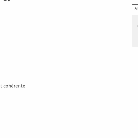
A
et cohérente