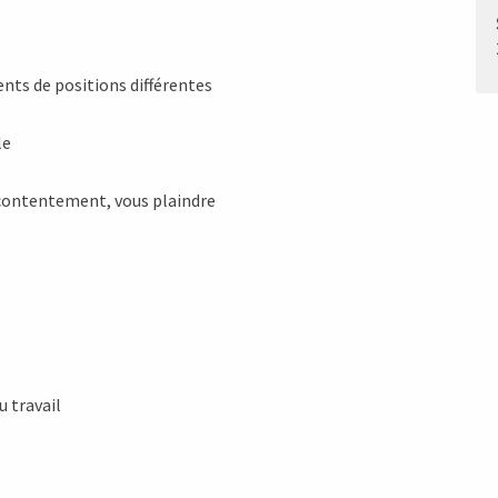
nts de positions différentes
le
écontentement, vous plaindre
u travail