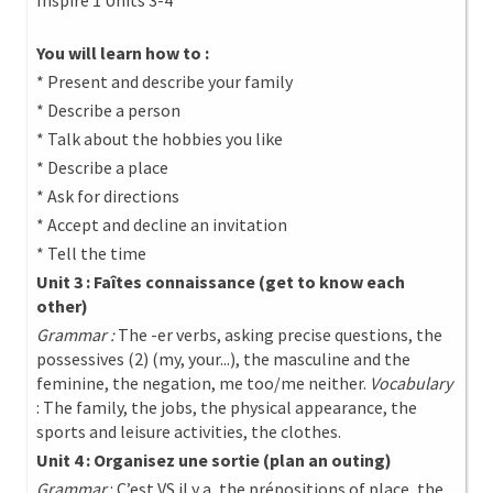
Inspire 1 Units 3-4
You will learn how to :
* Present and describe your family
* Describe a person
* Talk about the hobbies you like
* Describe a place
* Ask for directions
* Accept and decline an invitation
* Tell the time
Unit 3 : Faîtes connaissance (get to know each
other)
Grammar :
The -er verbs, asking precise questions, the
possessives (2) (my, your...), the masculine and the
feminine, the negation, me too/me neither.
Vocabulary
: The family, the jobs, the physical appearance, the
sports and leisure activities, the clothes.
Unit 4 : Organisez une sortie (plan an outing)
Grammar
: C’est VS il y a, the prépositions of place, the